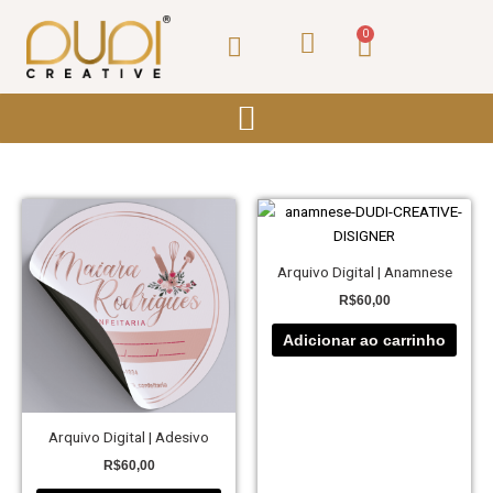
Ir
para
0
Carrinho
o
conteúdo
Arquivo Digital | Anamnese
R$
60,00
Adicionar ao carrinho
Arquivo Digital | Adesivo
R$
60,00