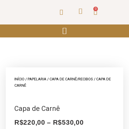
Ir
para
0
Carrinho
o
conteúdo
INÍCIO
/
PAPELARIA
/
CAPA DE CARNÊ/RECIBOS
/ CAPA DE
CARNÊ
Capa de Carnê
R$
220,00
–
R$
530,00