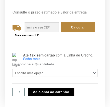
Price
range:
R$220,00
Consulte o prazo estimado e valor da entrega
through
R$530,00
Não sei meu CEP
Até 12x sem cartão
com a Linha de Crédito.
Capa
Saiba mais
de
Seleccione a Quantidade
Carnê
quantidade
Adicionar ao carrinho