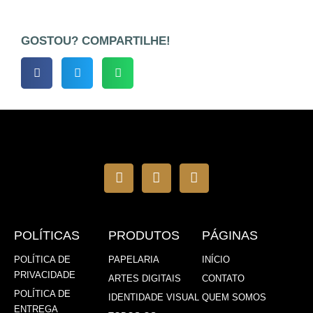
ser
ser
escolhidas
escolhidas
na
na
GOSTOU? COMPARTILHE!
página
página
do
do
produto
produto
I
F
W
n
a
h
s
c
a
t
e
t
a
b
s
g
o
a
r
o
p
POLÍTICAS
PRODUTOS
PÁGINAS
a
k
p
m
-
POLÍTICA DE
PAPELARIA
INÍCIO
f
PRIVACIDADE
ARTES DIGITAIS
CONTATO
POLÍTICA DE
IDENTIDADE VISUAL
QUEM SOMOS
ENTREGA