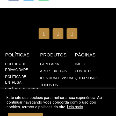
I
F
W
n
a
h
s
c
a
t
e
t
a
b
s
g
o
a
r
o
p
POLÍTICAS
PRODUTOS
PÁGINAS
a
k
p
m
-
POLÍTICA DE
PAPELARIA
INÍCIO
f
PRIVACIDADE
ARTES DIGITAIS
CONTATO
POLÍTICA DE
IDENTIDADE VISUAL
QUEM SOMOS
ENTREGA
TODOS OS
POLÍTICA DE TROCA
PRODUTOS
Este site usa cookies para melhorar sua experiência. Ao
continuar navegando você concorda com o uso dos
cookies, termos e políticas do site.
Leia mais
© Copyright 2023 Dudi Creative Design – Todos os direitos reservados