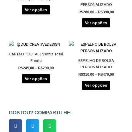
várias
várias
PERSONALIZADO
variantes.
variantes.
Ver opções
R$
280,00
–
R$
390,00
As
As
opções
opções
Ver opções
podem
podem
ser
ser
escolhidas
escolhidas
Price
Price
Este
Este
na
na
range:
range:
produto
produto
página
página
R$245,00
R$310,00
CARTÃO POSTAL | Verniz Total
tem
tem
through
through
do
do
Frente
ESPELHO DE BOLSA
R$290,00
R$470,00
várias
várias
produto
produto
PERSONALIZADO
R$
245,00
–
R$
290,00
variantes.
variantes.
R$
310,00
–
R$
470,00
As
As
Ver opções
opções
opções
Ver opções
podem
podem
ser
ser
escolhidas
escolhidas
na
na
GOSTOU? COMPARTILHE!
página
página
do
do
produto
produto