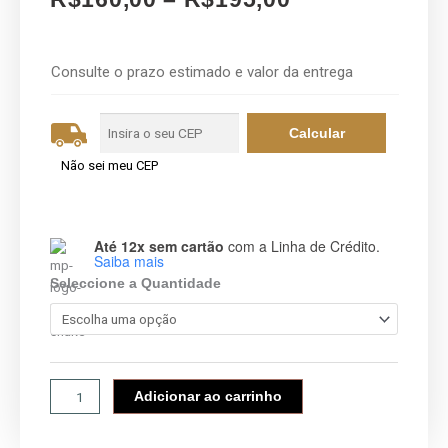
Price
range:
R$160,00
Consulte o prazo estimado e valor da entrega
through
R$195,00
Não sei meu CEP
Até 12x sem cartão
com a Linha de Crédito.
TAG
Saiba mais
VERNIZ
Seleccione a Quantidade
TOTAL
FRENTE
quantidade
Adicionar ao carrinho