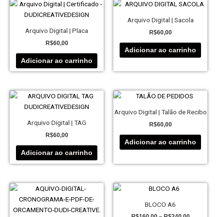
Arquivo Digital | Sacola
Arquivo Digital | Placa
R$
60,00
R$
60,00
Adicionar ao carrinho
Adicionar ao carrinho
Arquivo Digital | Talão de Recibo
Arquivo Digital | TAG
R$
60,00
R$
60,00
Adicionar ao carrinho
Adicionar ao carrinho
Price
Este
range:
produto
R$160,00
BLOCO A6
tem
through
R$
160,00
–
R$
240,00