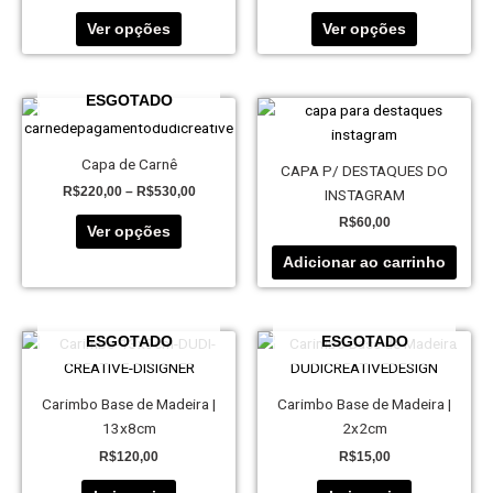
As
As
Ver opções
Ver opções
opções
opções
podem
podem
ser
ser
ESGOTADO
Price
Este
escolhidas
escolhidas
range:
produto
na
na
R$220,00
tem
through
Capa de Carnê
página
página
CAPA P/ DESTAQUES DO
R$530,00
várias
do
do
R$
220,00
–
R$
530,00
INSTAGRAM
variantes.
produto
produto
R$
60,00
As
Ver opções
opções
Adicionar ao carrinho
podem
ser
escolhidas
ESGOTADO
ESGOTADO
na
página
do
Carimbo Base de Madeira |
Carimbo Base de Madeira |
produto
13x8cm
2x2cm
R$
120,00
R$
15,00