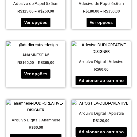
do
R$115,00
R$180,00
Adesivo de Papel 5x5cm
Adesivo de Papel 6x6cm
tem
tem
through
through
produto
R$
115,00
–
R$
250,00
R$
180,00
–
R$
350,00
R$250,00
R$350,00
várias
várias
variantes.
variantes.
Ver opções
Ver opções
As
As
opções
opções
podem
podem
Price
Este
ser
ser
range:
produto
escolhidas
escolhidas
R$160,00
ANAMNESE A5
tem
through
na
na
Arquivo Digital | Adesivo
R$
160,00
–
R$
365,00
R$365,00
várias
página
página
R$
60,00
variantes.
do
do
Ver opções
As
produto
produto
Adicionar ao carrinho
opções
podem
ser
escolhidas
na
Arquivo Digital | Apostila
página
Arquivo Digital | Anamnese
R$
120,00
do
R$
60,00
produto
Adicionar ao carrinho