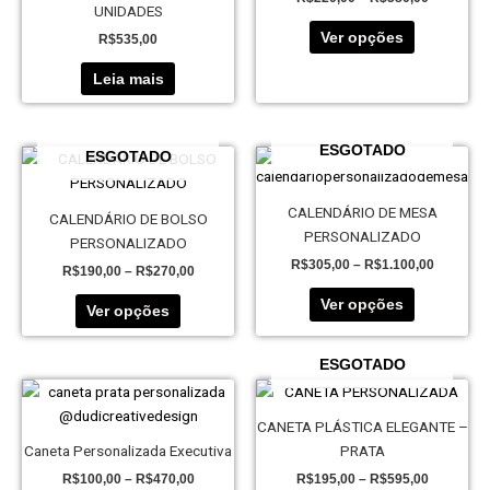
várias
UNIDADES
do
do
variantes.
produto
produto
Ver opções
R$
535,00
As
opções
Leia mais
podem
ser
escolhidas
ESGOTADO
Price
Price
ESGOTADO
Este
Este
na
range:
range:
produto
produto
R$190,00
R$305,0
página
tem
tem
through
through
CALENDÁRIO DE MESA
CALENDÁRIO DE BOLSO
do
R$270,00
R$1.100,
várias
várias
PERSONALIZADO
PERSONALIZADO
produto
variantes.
variantes.
R$
305,00
–
R$
1.100,00
R$
190,00
–
R$
270,00
As
As
opções
opções
Ver opções
Ver opções
podem
podem
ser
ser
ESGOTADO
escolhidas
escolhidas
Price
Price
Este
Este
na
na
range:
range:
produto
produto
página
página
R$100,00
R$195,00
CANETA PLÁSTICA ELEGANTE –
tem
tem
through
through
do
do
Caneta Personalizada Executiva
PRATA
R$470,00
R$595,00
várias
várias
produto
produto
R$
100,00
–
R$
470,00
R$
195,00
–
R$
595,00
variantes.
variantes.